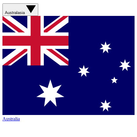
Australasia
Australia