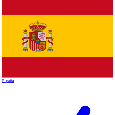
España