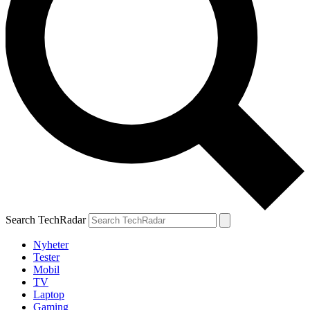
Search TechRadar
Nyheter
Tester
Mobil
TV
Laptop
Gaming