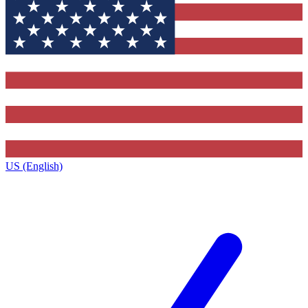
US (English)