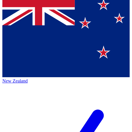
New Zealand