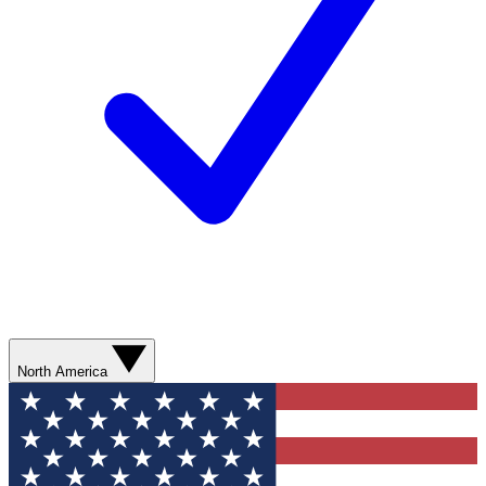
North America