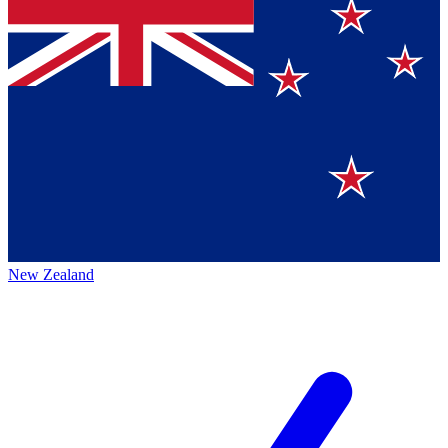
New Zealand