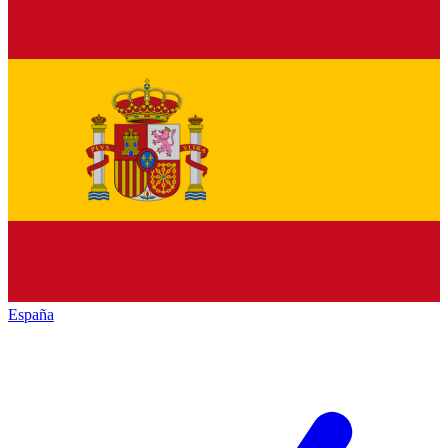
España