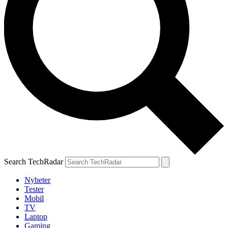
Search TechRadar
Nyheter
Tester
Mobil
TV
Laptop
Gaming