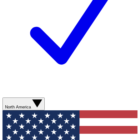
North America