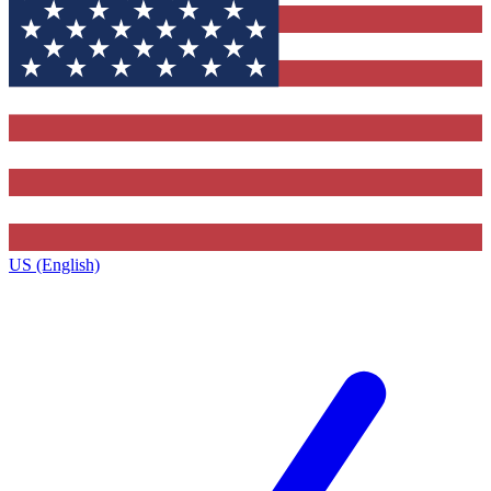
US (English)