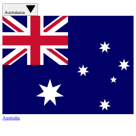
Australasia
Australia