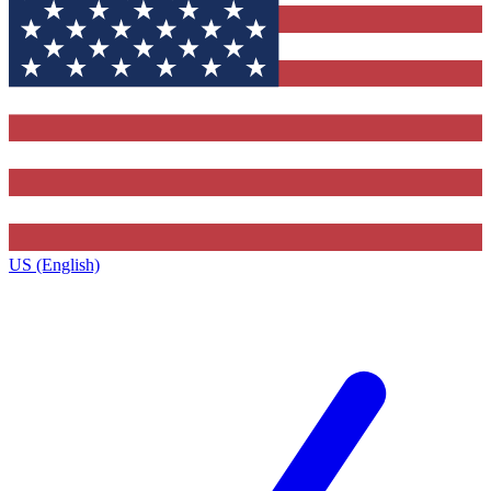
US (English)