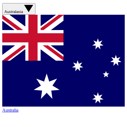
Australasia
Australia