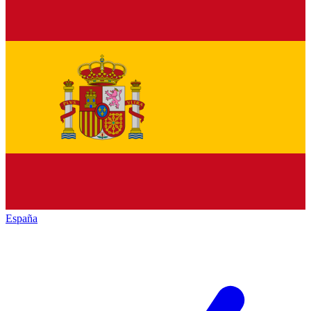
España