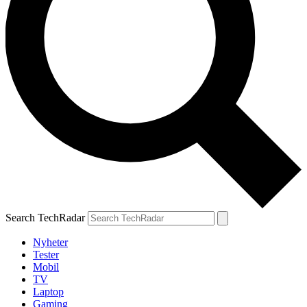
Search TechRadar
Nyheter
Tester
Mobil
TV
Laptop
Gaming