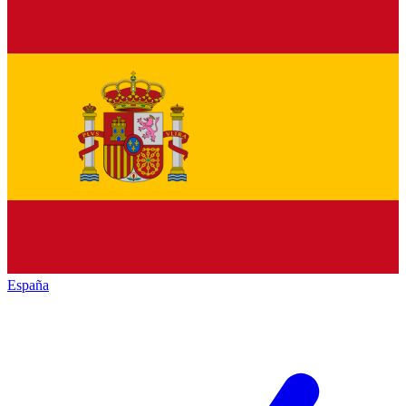
España