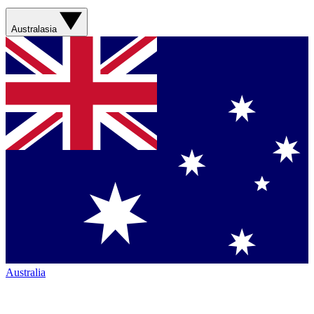
Australasia
Australia