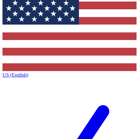
US (English)