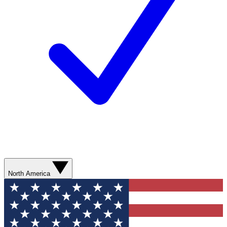
North America