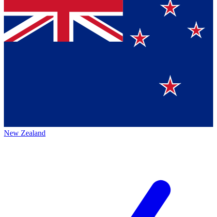
New Zealand