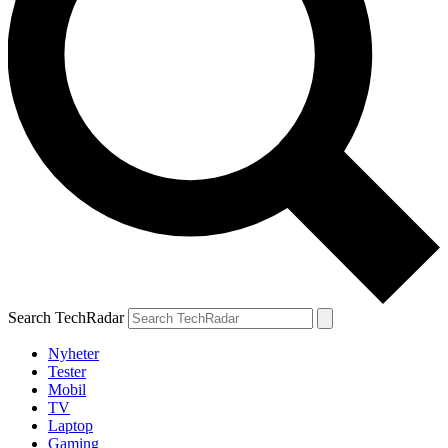
Search TechRadar
Nyheter
Tester
Mobil
TV
Laptop
Gaming