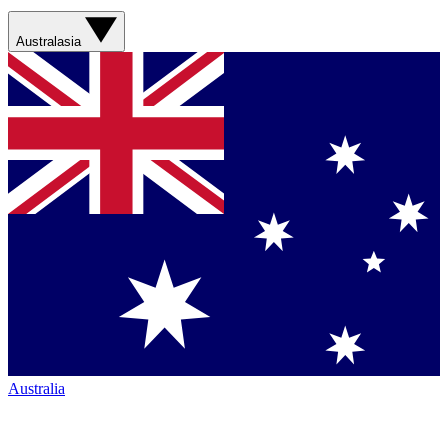
Australasia
Australia