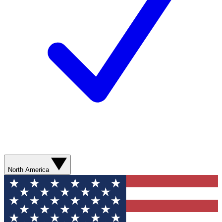
North America