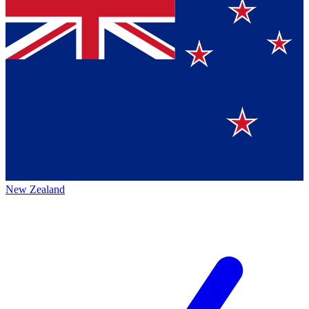
New Zealand