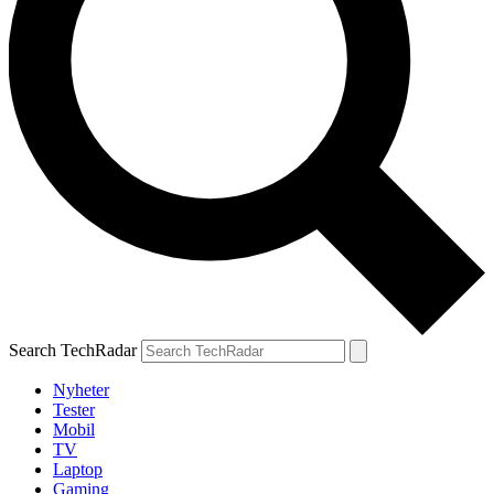
Search TechRadar
Nyheter
Tester
Mobil
TV
Laptop
Gaming