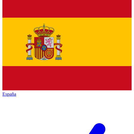
España