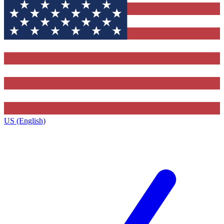
US (English)