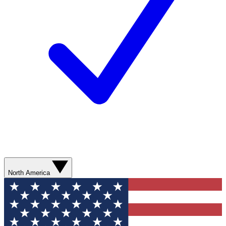
North America