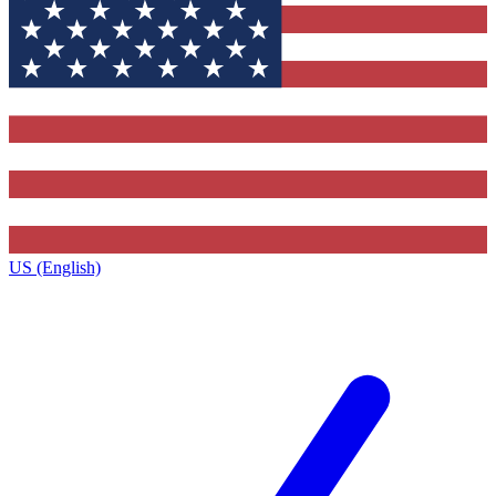
US (English)