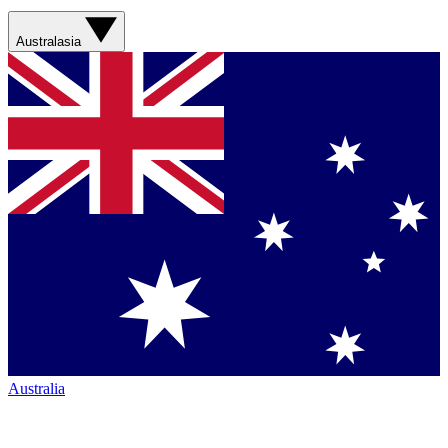
Australasia
Australia