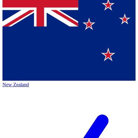
New Zealand