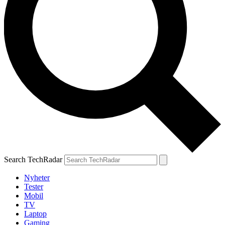
Search TechRadar
Nyheter
Tester
Mobil
TV
Laptop
Gaming