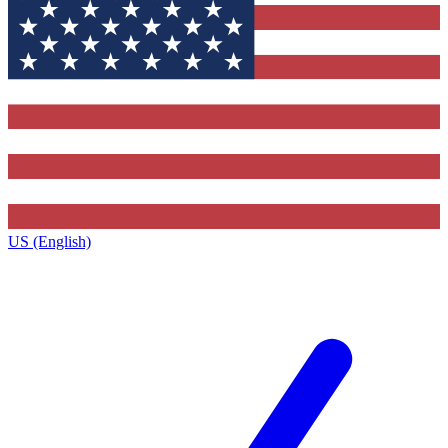
US (English)