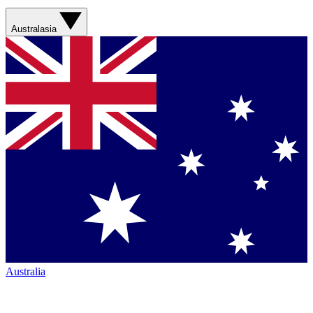
Australasia
Australia