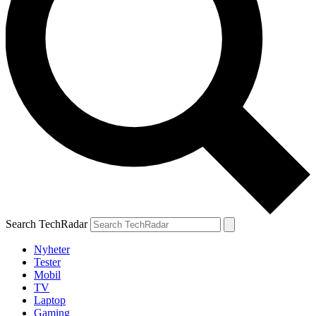
Search TechRadar
Nyheter
Tester
Mobil
TV
Laptop
Gaming