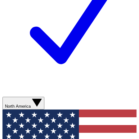
North America