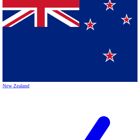
New Zealand