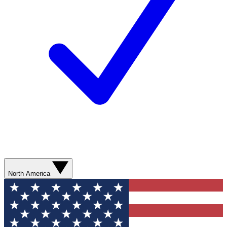
North America