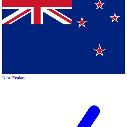
New Zealand