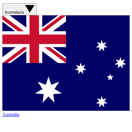
Australasia
Australia