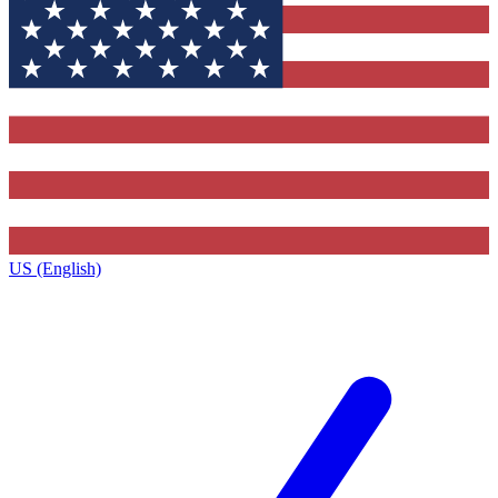
US (English)