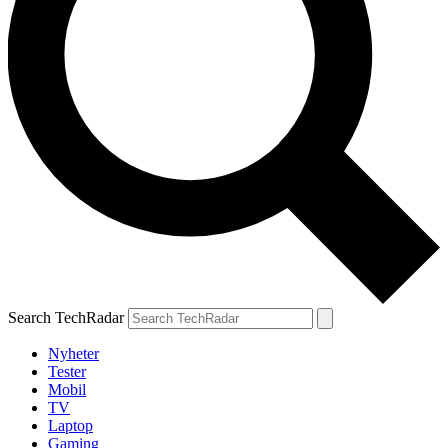
Search TechRadar
Nyheter
Tester
Mobil
TV
Laptop
Gaming