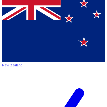
New Zealand