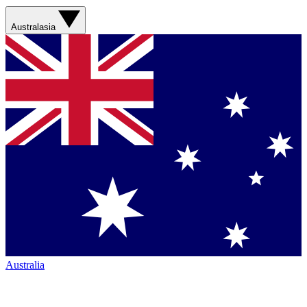
Australasia
Australia