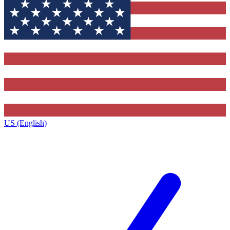
US (English)