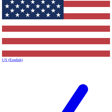
US (English)