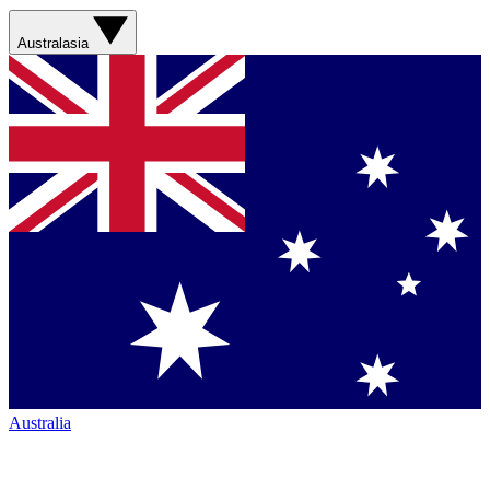
Australasia
Australia