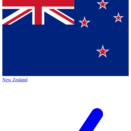
New Zealand