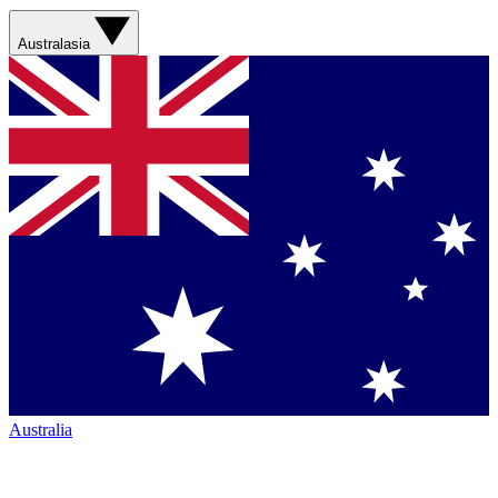
Australasia
Australia