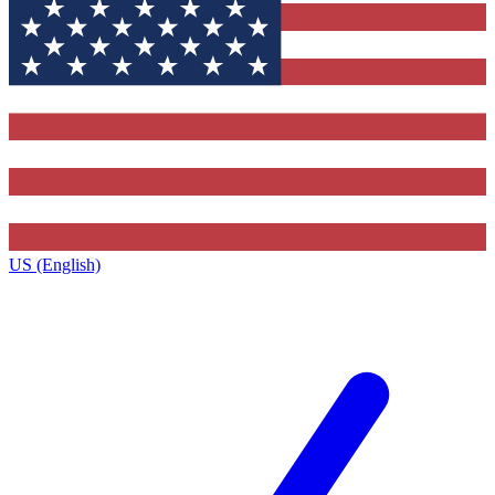
US (English)