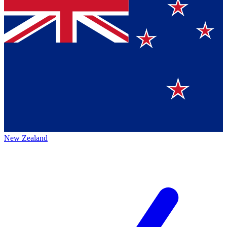
New Zealand