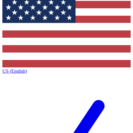
US (English)