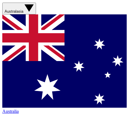
Australasia
Australia