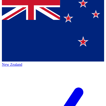
New Zealand