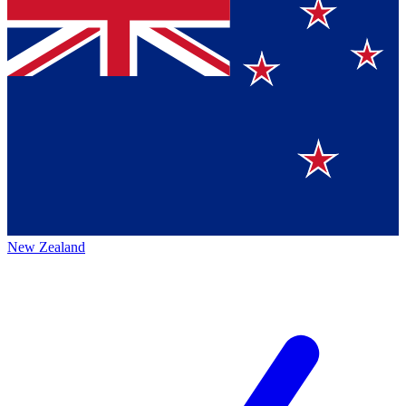
New Zealand