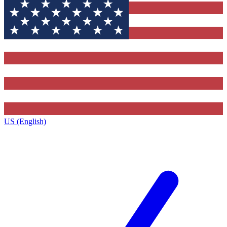
US (English)