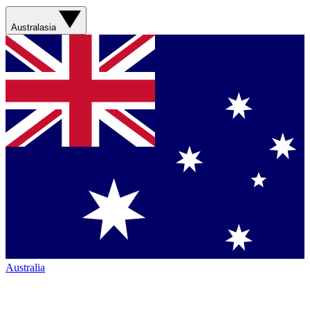
Australasia
Australia