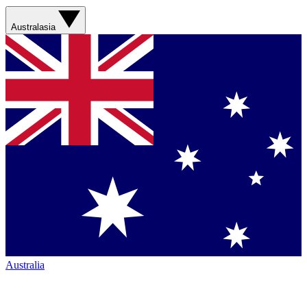
Australasia
Australia