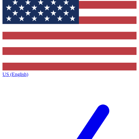
US (English)