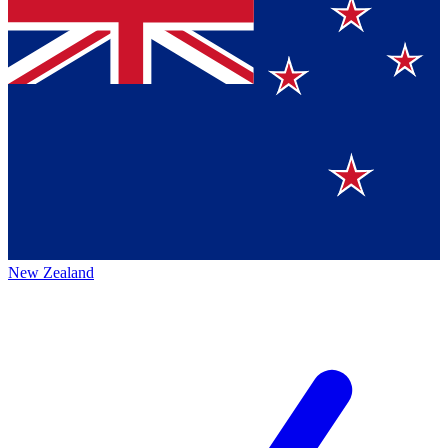
New Zealand