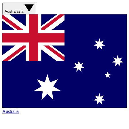
Australasia
Australia