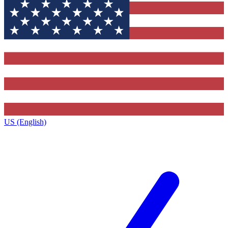
US (English)