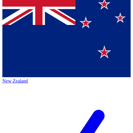
New Zealand