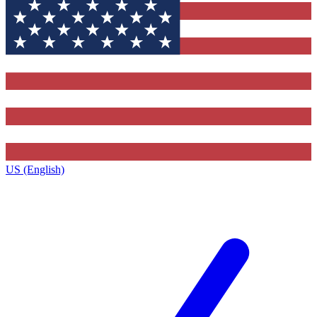
US (English)