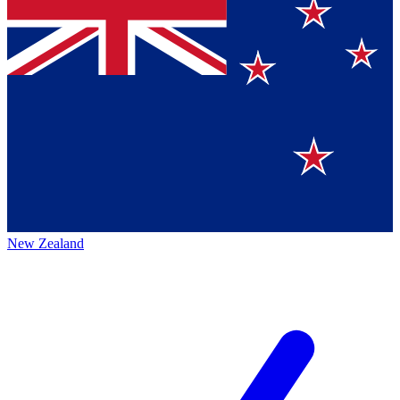
New Zealand