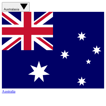
Australasia
Australia