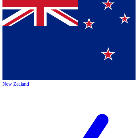
New Zealand