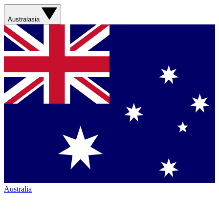
Australasia
Australia