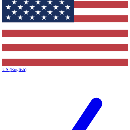
US (English)