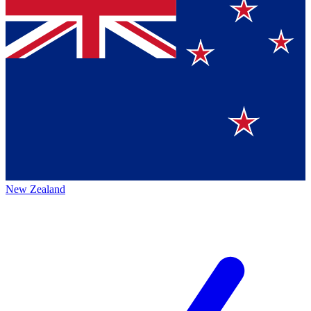
New Zealand