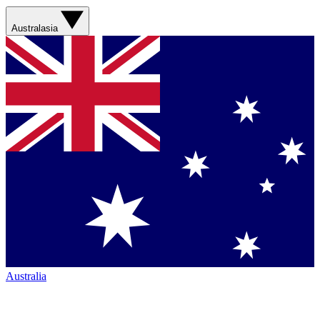
Australasia
Australia