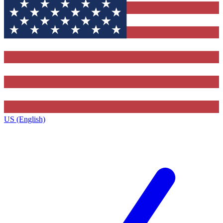
US (English)