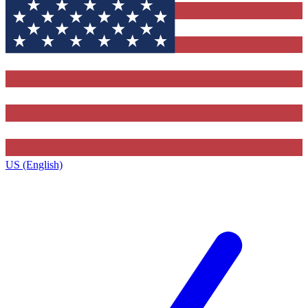
US (English)