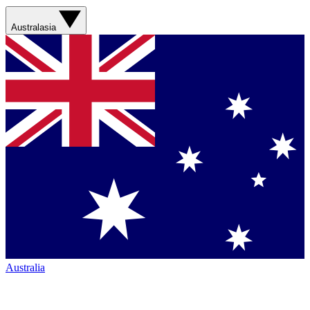
Australasia
Australia