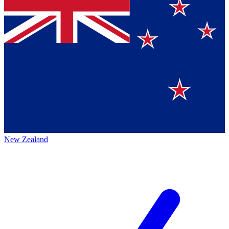
New Zealand