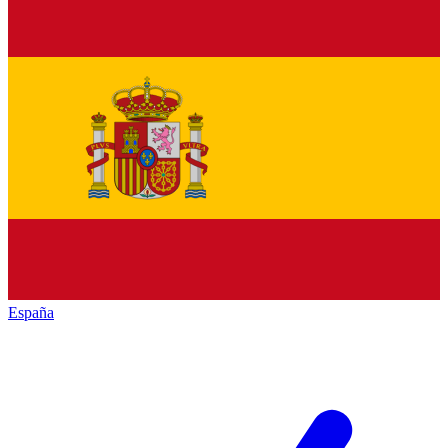
España