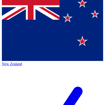
New Zealand