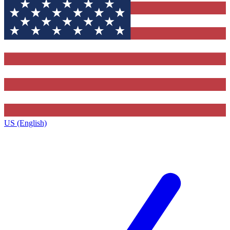
US (English)