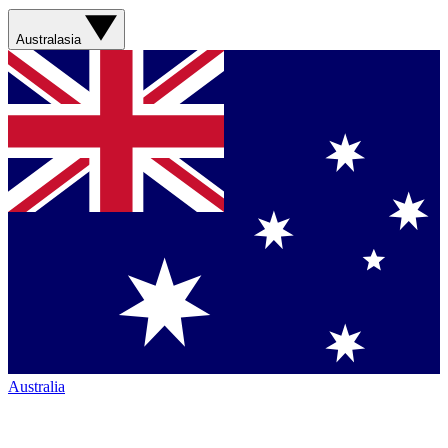
Australasia
Australia