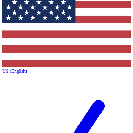
US (English)