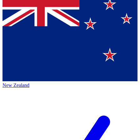
New Zealand