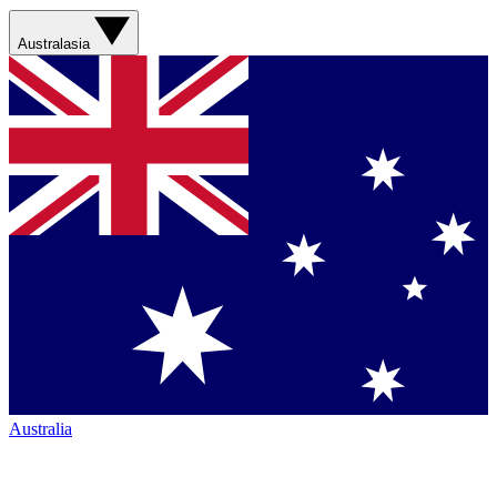
Australasia
Australia