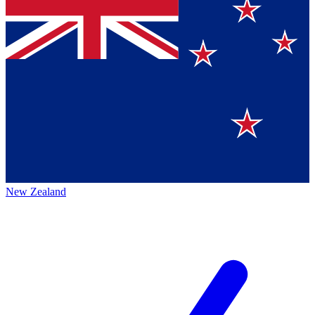
New Zealand