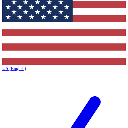
US (English)