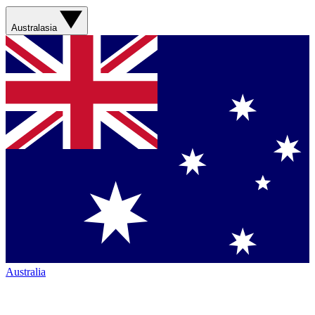
Australasia
Australia