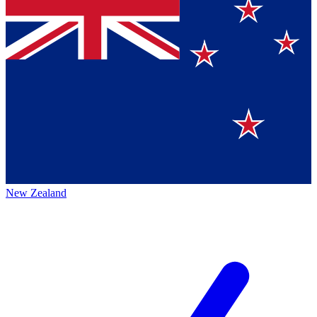
New Zealand