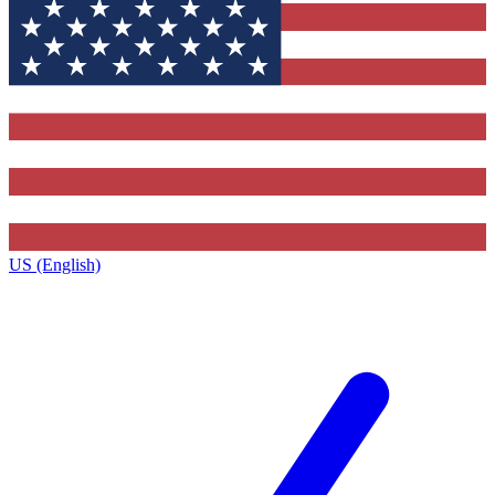
US (English)