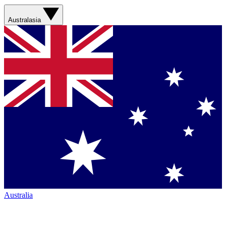
Australasia
Australia