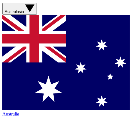
Australasia
Australia