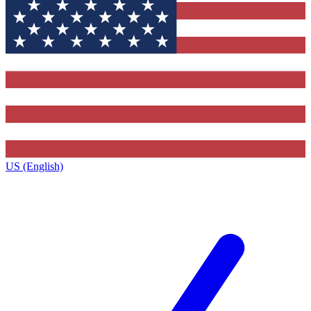
US (English)