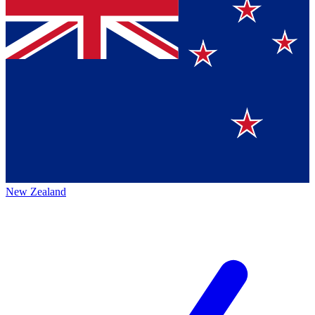
New Zealand