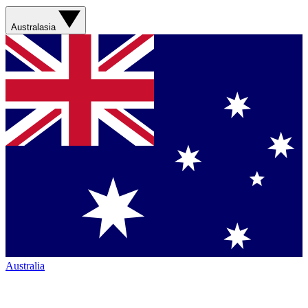
Australasia
Australia