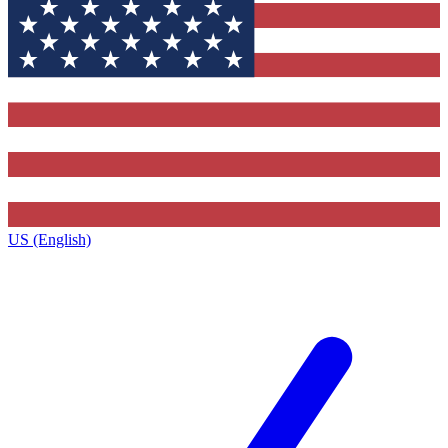
US (English)