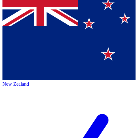
New Zealand