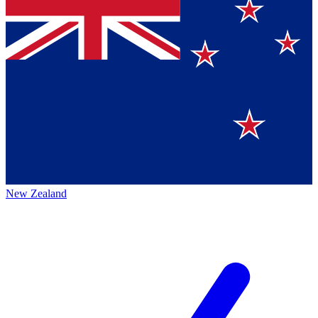
New Zealand