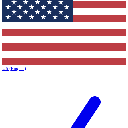
US (English)