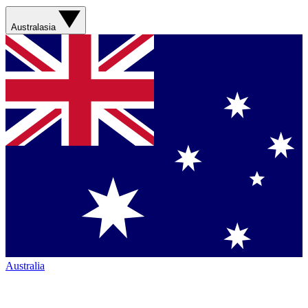
Australasia
Australia