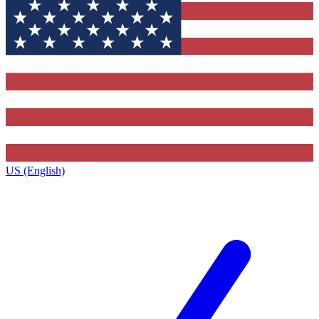
US (English)