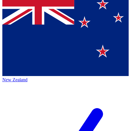
New Zealand