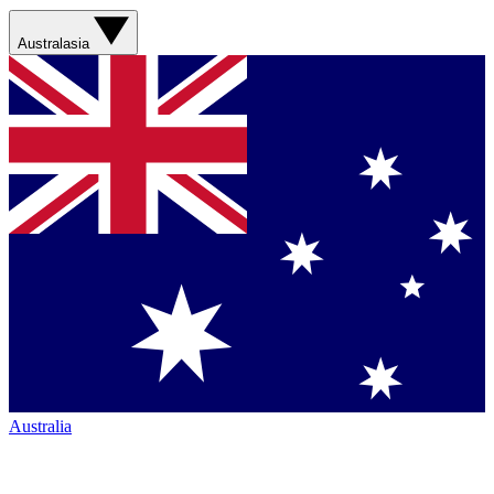
Australasia
Australia