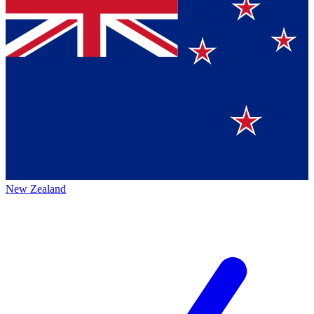
New Zealand