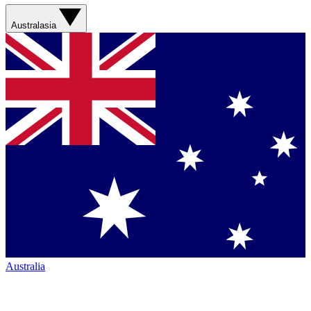
Australasia
Australia