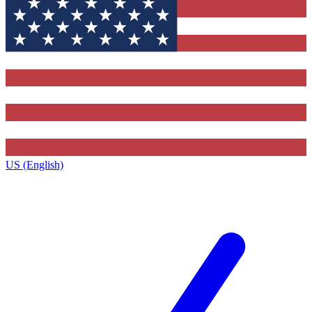
US (English)