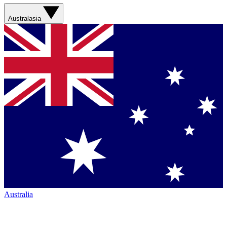
Australasia
Australia