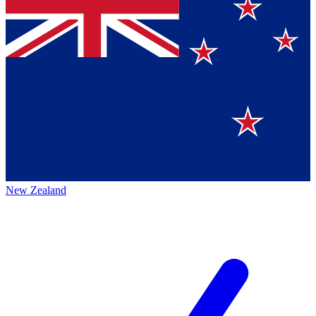
New Zealand