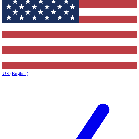
US (English)