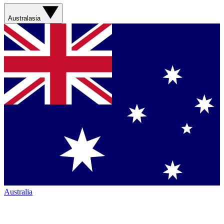
Australasia
Australia