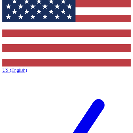
US (English)