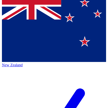
New Zealand