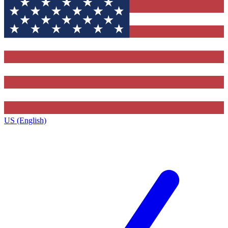
US (English)