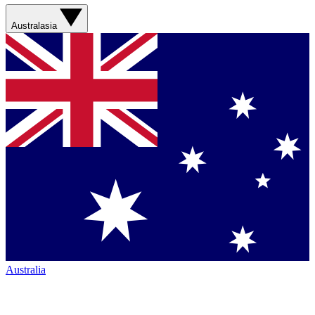
Australasia
Australia