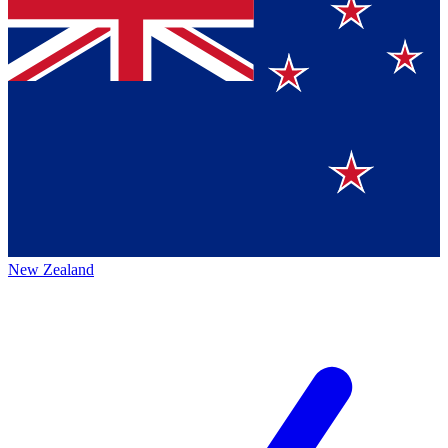
New Zealand