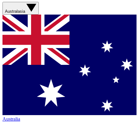
Australasia
Australia