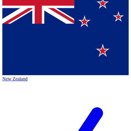
New Zealand