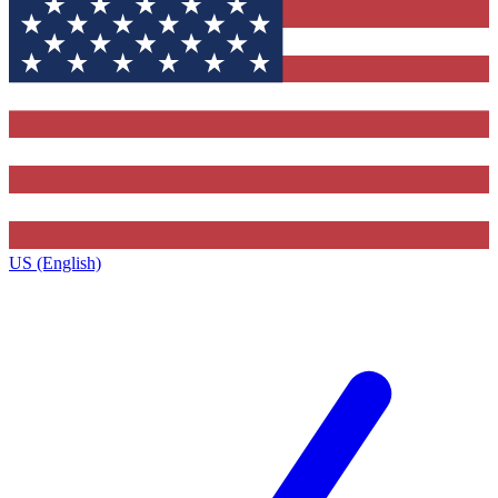
US (English)