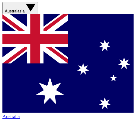
Australasia
Australia