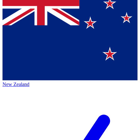
New Zealand