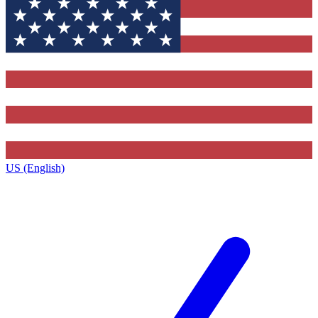
US (English)