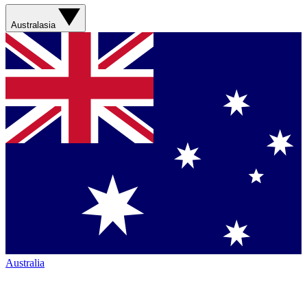
Australasia
Australia