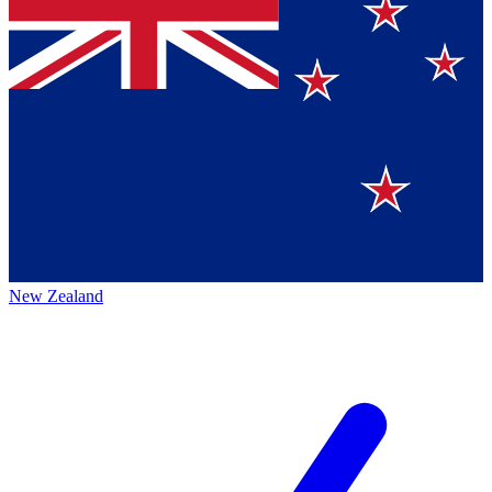
New Zealand