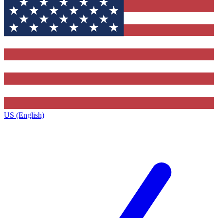
US (English)