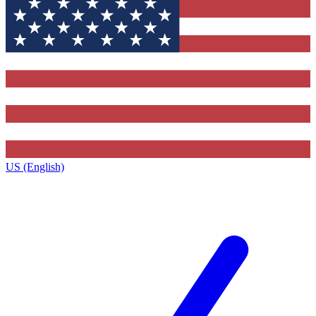
US (English)