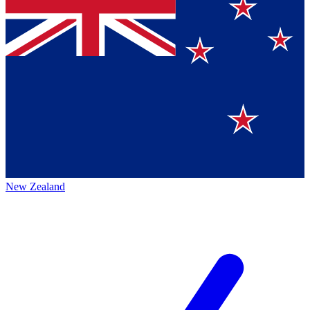
New Zealand