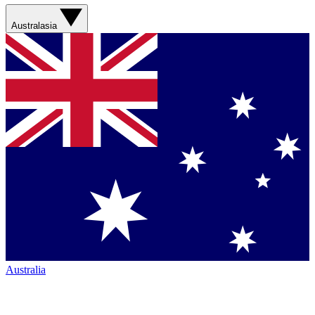
Australasia
Australia