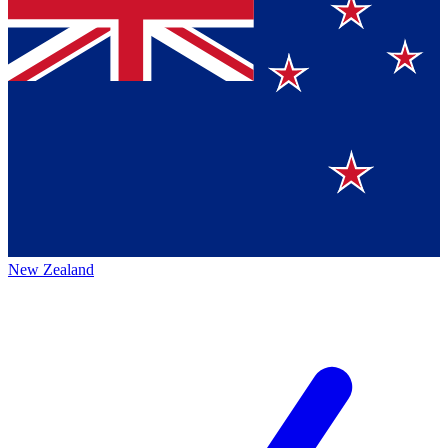
New Zealand