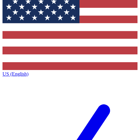
US (English)