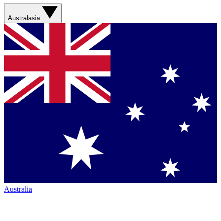
Australasia
Australia