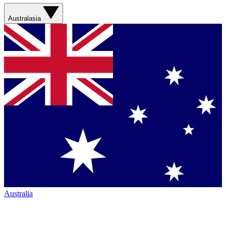
Australasia
Australia