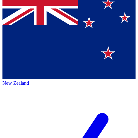
New Zealand