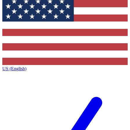
US (English)