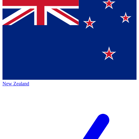
New Zealand