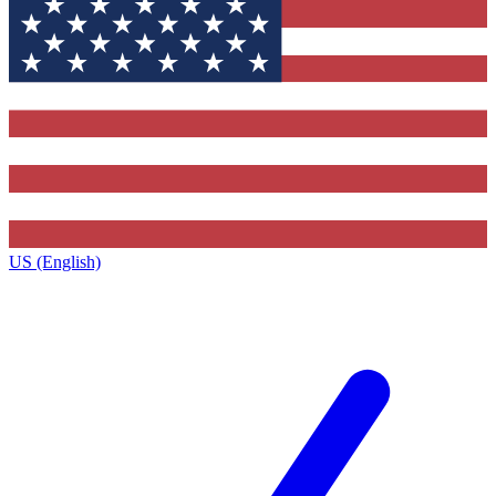
US (English)