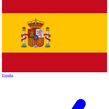
España