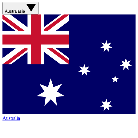
Australasia
Australia