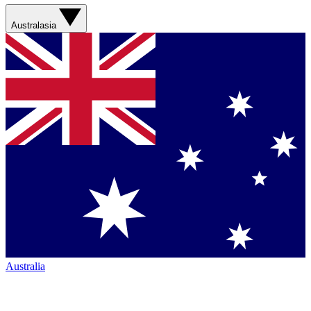
Australasia
Australia