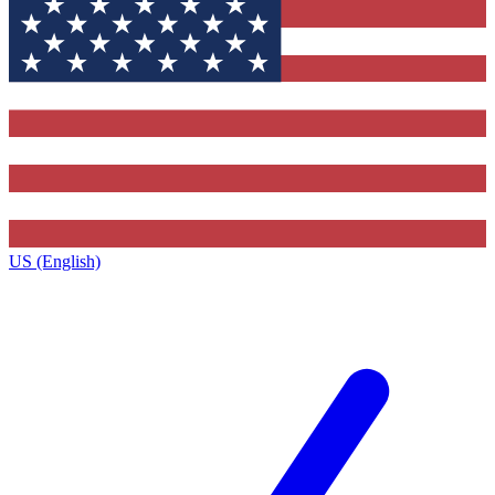
US (English)