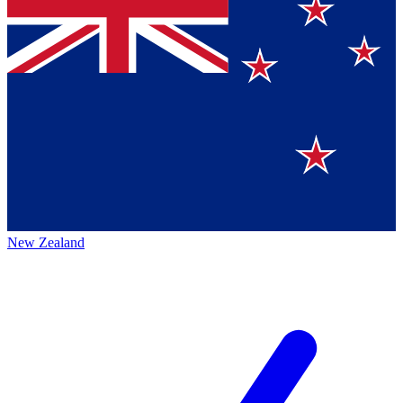
New Zealand