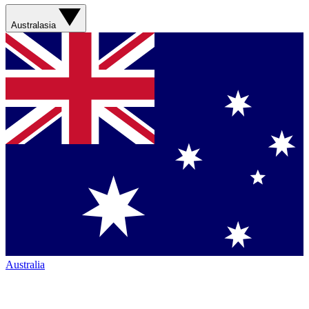
Australasia
Australia