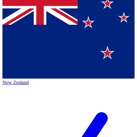
New Zealand