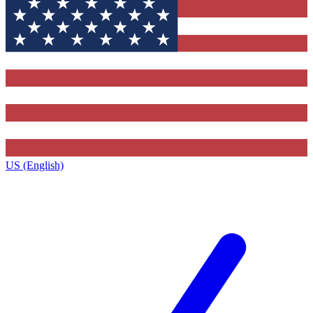
US (English)