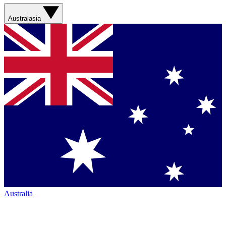
Australasia
Australia