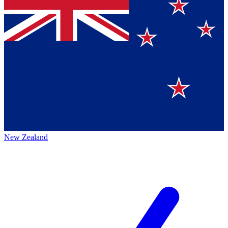
New Zealand