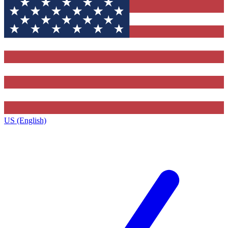
US (English)