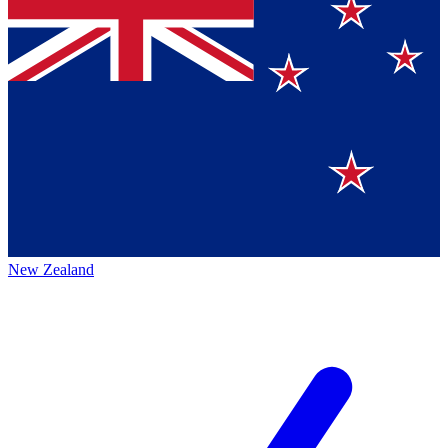
New Zealand