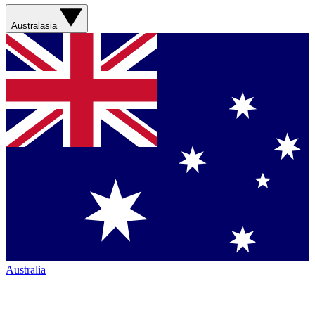
Australasia
Australia