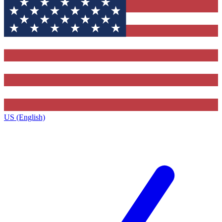
US (English)