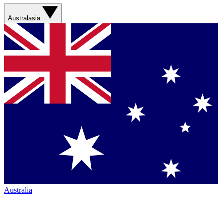
Australasia
Australia