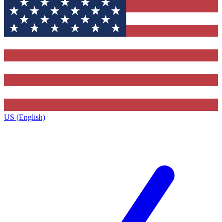
US (English)