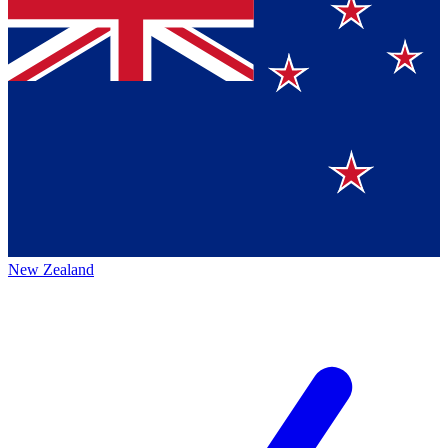
New Zealand