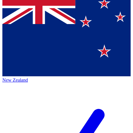
New Zealand