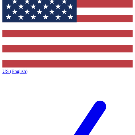
US (English)