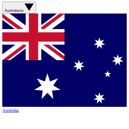
Australasia
Australia