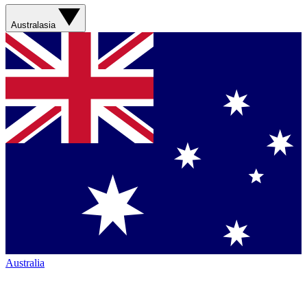
Australasia
Australia