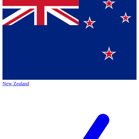
New Zealand