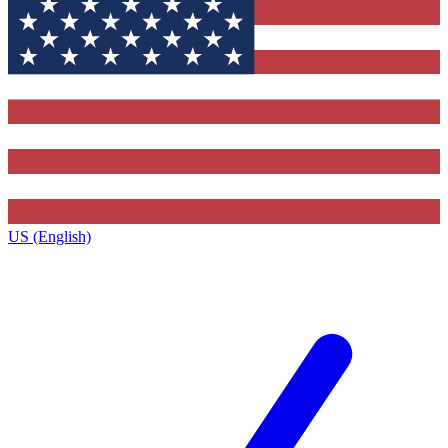
US (English)