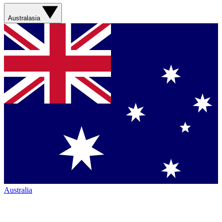
Australasia
Australia