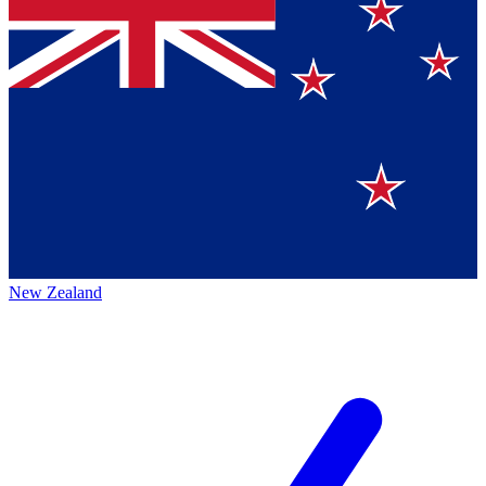
New Zealand