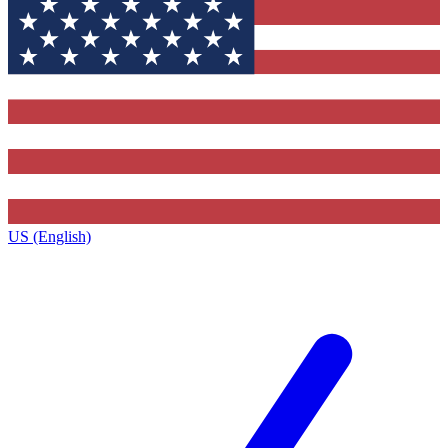
US (English)