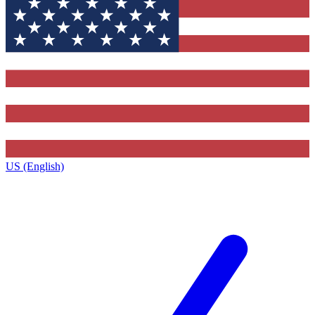
US (English)