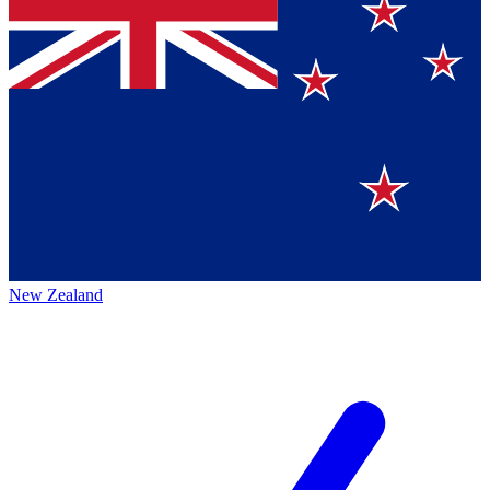
New Zealand