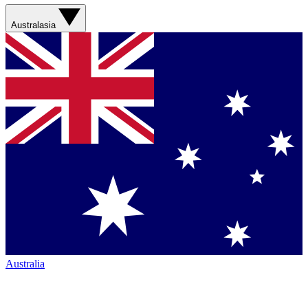
Australasia
Australia