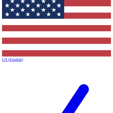
US (English)