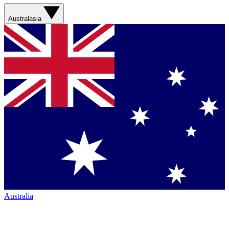
Australasia
Australia