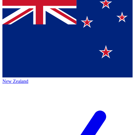
New Zealand