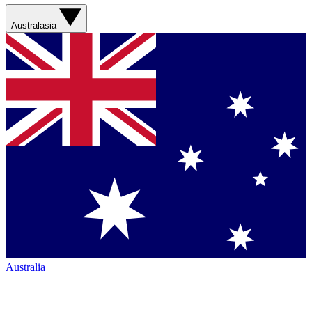
Australasia
Australia