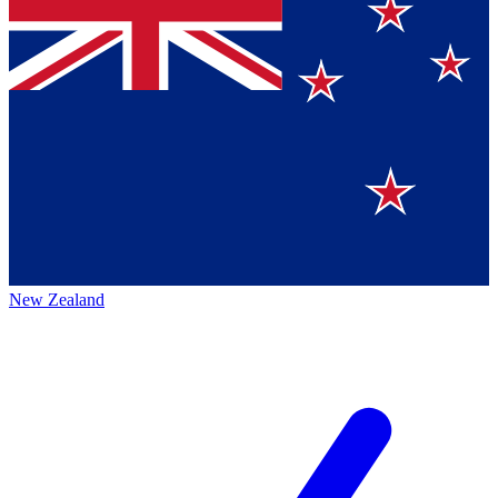
New Zealand