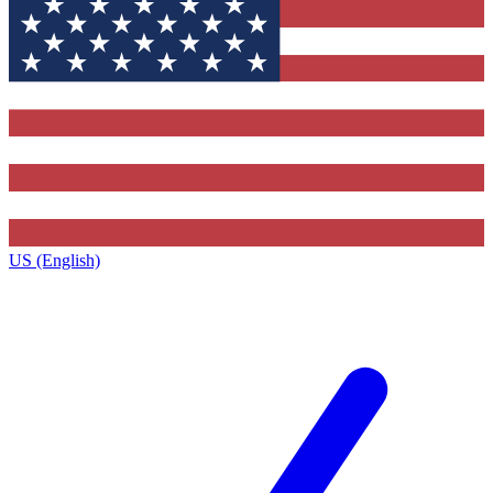
US (English)