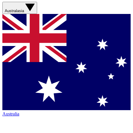
Australasia
Australia