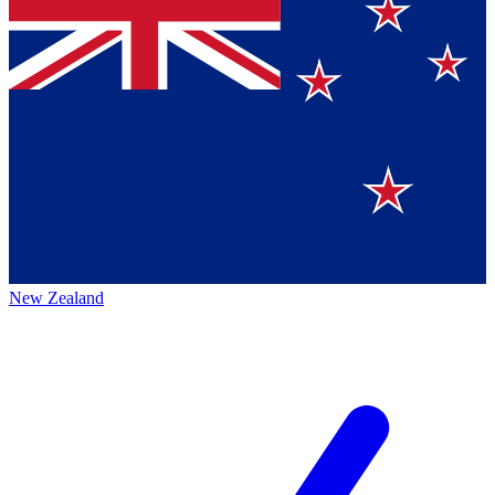
New Zealand