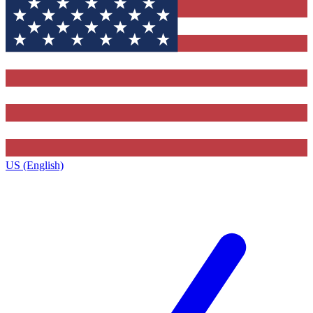
US (English)